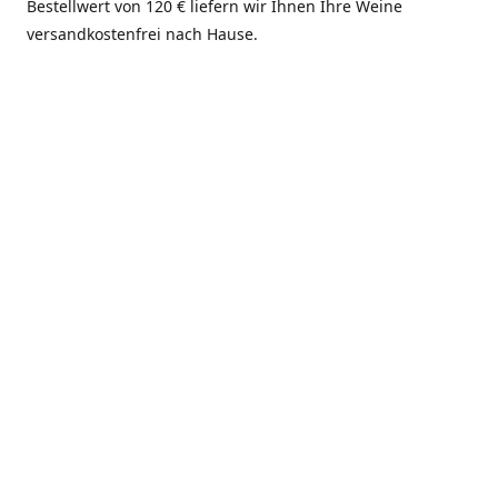
Bestellwert von 120 € liefern wir Ihnen Ihre Weine
versandkostenfrei nach Hause.
Hier finden Sie uns:
Wir sind für Sie da:
Weingut Neiss,
Montag, Mittwoch,
Hauptstrasse 91, 67271
Donnerstag, Freitag
Kindenheim, Deutschland
10:00 bis 12:00 Uhr und
13:30 bis 17:00 Uhr
Wegbeschreibung
erhalten
Samstag
10:00 bis 14:00 Uhr
Dienstag, Sonn- und
Feiertags geschlossen
Fronleichnam- und
Himmelfahrts-Wochenende
geschlossen. Betriebsferien