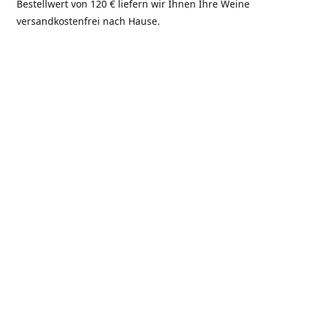
Bestellwert von 120 € liefern wir Ihnen Ihre Weine
versandkostenfrei nach Hause.
Hier finden Sie uns:
Wir sind für Sie da:
Weingut Neiss,
Montag, Mittwoch,
Hauptstrasse 91, 67271
Donnerstag, Freitag
Kindenheim, Deutschland
10:00 bis 12:00 Uhr und
13:30 bis 17:00 Uhr
Wegbeschreibung
erhalten
Samstag
10:00 bis 14:00 Uhr
Dienstag, Sonn- und
Feiertags geschlossen
Fronleichnam- und
Himmelfahrts-Wochenende
geschlossen. Betriebsferien