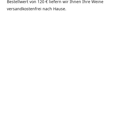
Bestellwert von 120 € liefern wir Ihnen Ihre Weine
versandkostenfrei nach Hause.
Hier finden Sie uns:
Wir sind für Sie da:
Weingut Neiss,
Montag, Mittwoch,
Hauptstrasse 91, 67271
Donnerstag, Freitag
Kindenheim, Deutschland
10:00 bis 12:00 Uhr und
13:30 bis 17:00 Uhr
Wegbeschreibung
erhalten
Samstag
10:00 bis 14:00 Uhr
Dienstag, Sonn- und
Feiertags geschlossen
Fronleichnam- und
Himmelfahrts-Wochenende
geschlossen. Betriebsferien